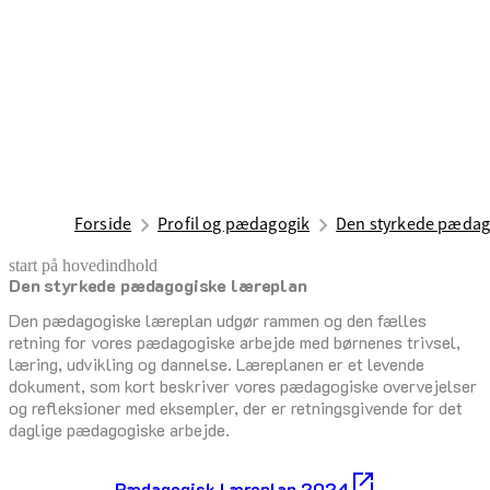
Forside
Profil og pædagogik
Den styrkede pædag
start på hovedindhold
Den styrkede pædagogiske læreplan
senest opdateret 14. juli 2025
Den pædagogiske læreplan udgør rammen og den fælles
retning for vores pædagogiske arbejde med børnenes trivsel,
læring, udvikling og dannelse. Læreplanen er et levende
dokument, som kort beskriver vores pædagogiske overvejelser
og refleksioner med eksempler, der er retningsgivende for det
daglige pædagogiske arbejde.
Pædagogisk Læreplan 2024