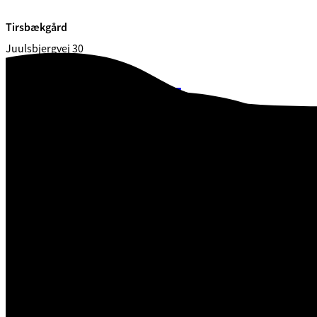
Tirsbækgård
Juulsbjergvej 30
7120 Vejle Øst
CVR. 29 18 99 00