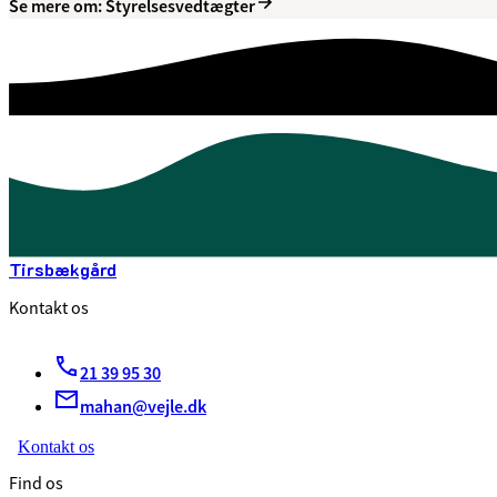
Se mere om: Styrelsesvedtægter
Tirsbækgård
Kontakt os
21 39 95 30
mahan@vejle.dk
Kontakt os
Find os