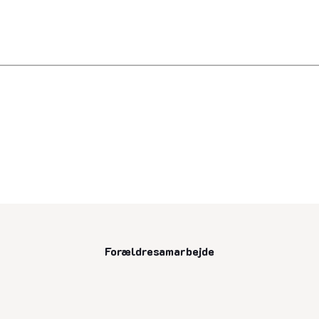
Forældresamarbejde
senest opdateret 13. august 2025