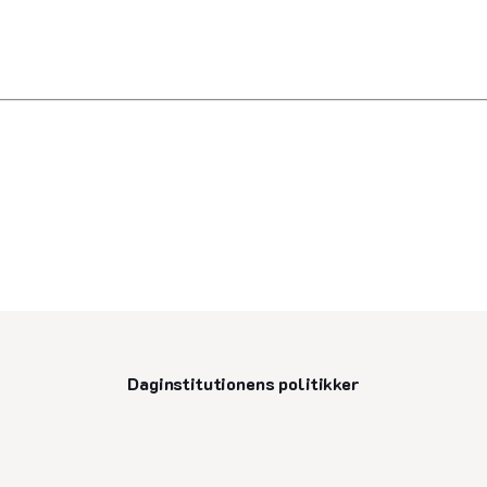
Daginstitutionens politikker
senest opdateret 13. august 2025