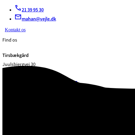
21 39 95 30
mahan@vejle.dk
Kontakt os
Find os
Tirsbækgård
Juulsbjergvej 30
7120 Vejle Øst
CVR. 29 18 99 00