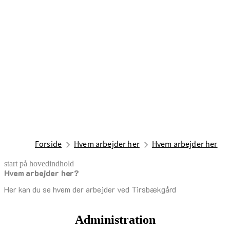
Forside
Hvem arbejder her
Hvem arbejder her
start på hovedindhold
Hvem arbejder her?
senest opdateret 1. juli 2026
Her kan du se hvem der arbejder ved Tirsbækgård
Administration