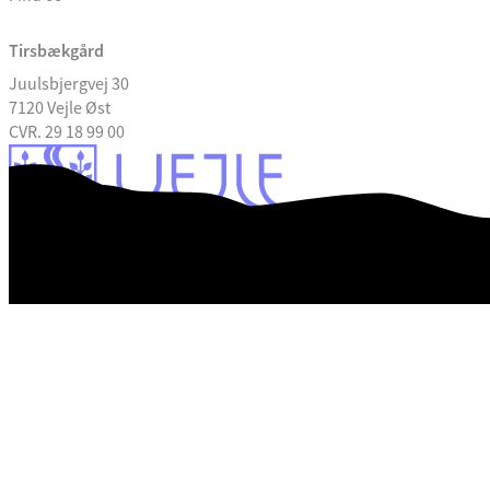
Tirsbækgård
Juulsbjergvej 30
7120 Vejle Øst
CVR. 29 18 99 00
Tilgængelighedserklæring
Databeskyttelse
Kontrolrapport